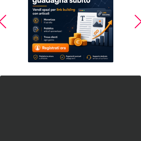
Inserzionista
Housing Anywhere
Vai al sito web
Codice annuncio:
907971