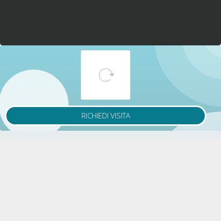
Affitta subito
Invia email
ATTENZIONE ALLE TRUFFE