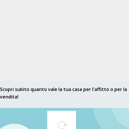
NON ANTICIPARE MAI denaro su carte ricaricabili, conti
correnti esteri, money transfer o altri sistemi di pagamento
Ho letto, sono maggiorenne e accetto
condizioni
,
privacy
e
Consigli
antitruffa
INVIA
RICHIEDI VISITA