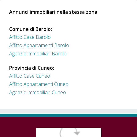
€ 480
2
35 ㎡
1
locali
superficie
bagni