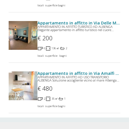
€ 400
1
35 ㎡
1
locali
superficie
bagni
Appartamento in affitto in Via La Martella SN a Matera
AFFITTASI (soprattutto affitti temporanei) Bilocale in zona
Matera Nord in Via La Martella si...
€ 500
2
48 ㎡
1
locali
superficie
bagni
Appartamento in affitto in Via Cappella a Arnasco
APPARTAMENTO IN AFFITTO AD USO TRANSITORIO 
ARNASCO, ZONA MENOSIO Arnasco  Zona Menosio
Canone ...
€ 450
3
50 ㎡
1