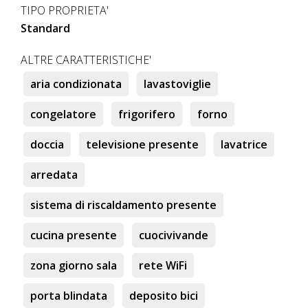
medio-lungo termine che nasce come garanzia per
TIPO PROPRIETA'
l'inquilino: verifichiamo tutti gli appartamenti e le foto
Standard
sono recenti ed affidabili quindi puoi prenotare online
ALTRE CARATTERISTICHE'
nella massima tranquillità per evitare che qualcuno lo
faccia prima di te.
aria condizionata
lavastoviglie
Per prenotare online, segui il link sopra e clicca su
congelatore
frigorifero
forno
"affitta subito".
Se hai bisogno di aiuto, contattaci e ti aiuteremo.
doccia
televisione presente
lavatrice
arredata
sistema di riscaldamento presente
cucina presente
cuocivivande
zona giorno sala
rete WiFi
porta blindata
deposito bici