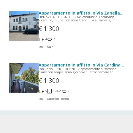
Appartamento in affitto in Via Zanella a Camisano Vicentino
UBICAZIONE E CONTESTO Nel comune di Camisano
Vicentino, in una posizione tranquilla e riservata, ...
€ 1.300
4
2
locali
bagni
Appartamento in affitto in Via Cardinale Callegari a Padova
San Carlo - PER STUDENTI -Appartamento al secondo
piano con ampia zona giorno e quattro camere ad...
€ 1.300
5
120 ㎡
2
locali
superficie
bagni