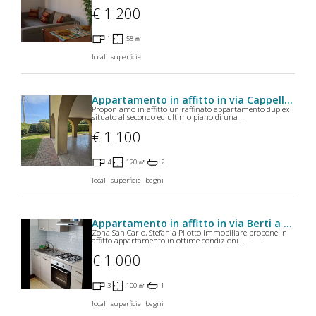
€ 1.200
1
58 ㎡
locali
superficie
Appartamento in affitto in via Cappellini 25 Padova a Padova
Proponiamo in affitto un raffinato appartamento duplex
situato al secondo ed ultimo piano di una ...
€ 1.100
4
120 ㎡
2
locali
superficie
bagni
Appartamento in affitto in via Berti a Padova
Zona San Carlo, Stefania Pilotto Immobiliare propone in
affitto appartamento in ottime condizioni...
€ 1.000
3
100 ㎡
1
locali
superficie
bagni