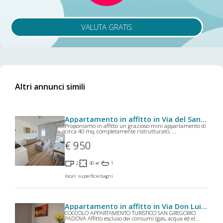
VALUTA GRATIS
Altri annunci simili
Appartamento in affitto in Via del Santo a Limena
Proponiamo in affitto un grazioso mini appartamento di
circa 40 mq, completamente ristrutturato, ...
€ 950
2
40 ㎡
1
locali
superficie
bagni
Appartamento in affitto in Via Don Luigi Orione a Padova
COCCOLO APPARTAMENTO TURISTICO SAN GREGORIO
PADOVA Affitto escluso dei consumi (gas, acqua ed el...