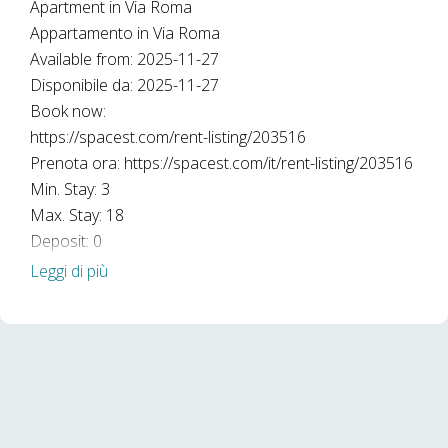
Apartment in Via Roma
Appartamento in Via Roma
Available from: 2025-11-27
Disponibile da: 2025-11-27
Book now:
https://spacest.com/rent-listing/203516
Prenota ora: https://spacest.com/it/rent-listing/203516
Min. Stay: 3
Max. Stay: 18
Deposit: 0
Deposito: 0
Leggi di più
Contract opening costs/Costi apertura contratto:
Prenotazioni 1-30 giorni:
- 34€
Prenotazioni >30 giorni: