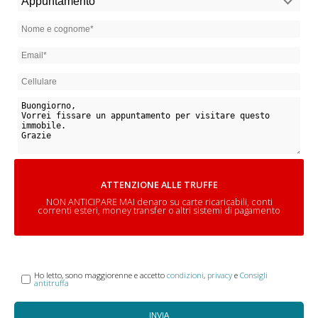
ATTENZIONE ALLE TRUFFE
NON ANTICIPARE MAI denaro su carte ricaricabili, conti
correnti esteri, money transfer o altri sistemi di pagamento
Ho letto, sono maggiorenne e accetto
condizioni
,
privacy
e
Consigli
antitruffa
INVIA