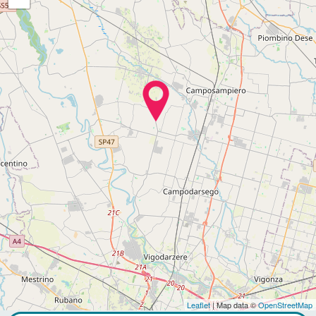
Leaflet
| Map data ©
OpenStreetMap