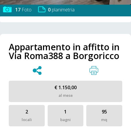
17
Foto
0
planimetria
Appartamento in affitto in
Via Roma388 a Borgoricco
€ 1.150,00
al mese
2
1
95
locali
bagni
mq