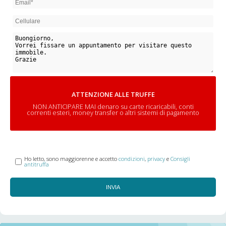
ATTENZIONE ALLE TRUFFE
NON ANTICIPARE MAI denaro su carte ricaricabili, conti
correnti esteri, money transfer o altri sistemi di pagamento
Ho letto, sono maggiorenne e accetto
condizioni
,
privacy
e
Consigli
antitruffa
INVIA