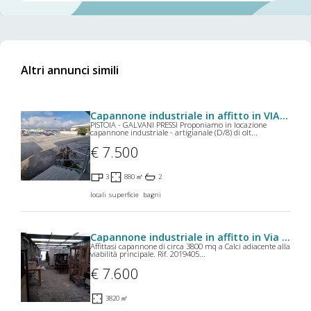
Altri annunci simili
Capannone industriale in affitto in VIA LUIGI GALVANI a Pistoia
PISTOIA - GALVANI PRESSI Proponiamo in locazione
capannone industriale - artigianale (D/8) di olt...
€ 7.500
3
880 ㎡
2
locali
superficie
bagni
Capannone industriale in affitto in Via viacerese 56 a Calci
Affittasi capannone di circa 3800 mq a Calci adiacente alla
viabilità principale. Rif. 2019405...
€ 7.600
3820 ㎡