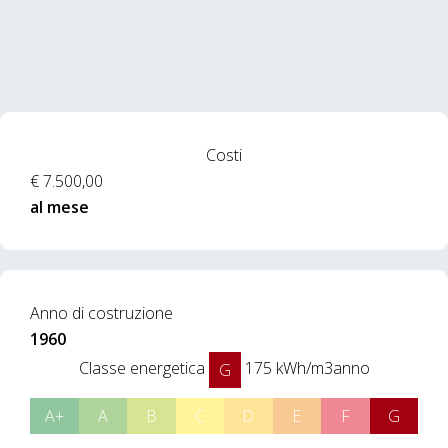
Costi
€ 7.500,00
al mese
Anno di costruzione
1960
Classe energetica
175 kWh/m3anno
G
A+
A
B
C
D
E
F
G