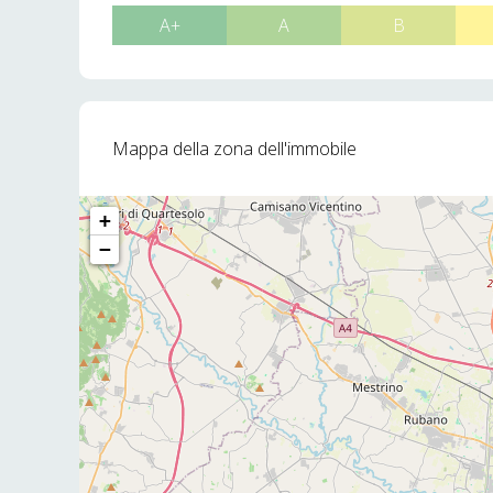
A+
A
B
Mappa della zona dell'immobile
+
−