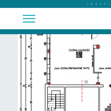
IOAFF
2/2