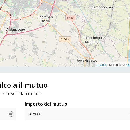
Leaflet
| Map data ©
Op
lcola il mutuo
Inserisci i dati mutuo
Importo del mutuo