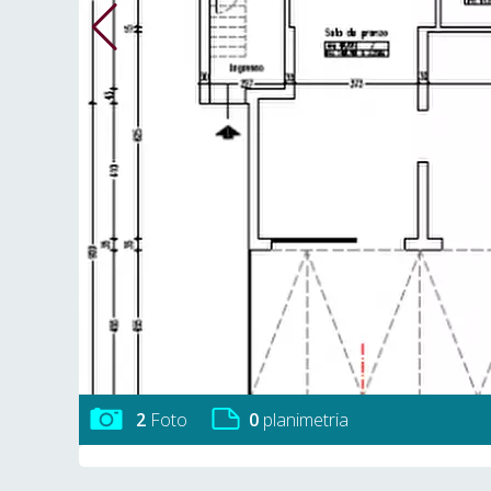
2
Foto
0
planimetria