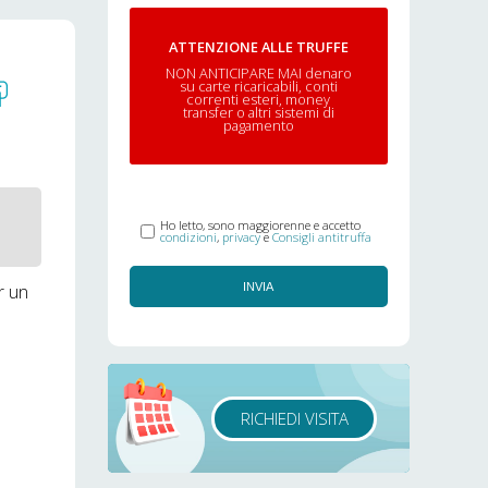
ATTENZIONE ALLE TRUFFE
NON ANTICIPARE MAI denaro
su carte ricaricabili, conti
correnti esteri, money
transfer o altri sistemi di
pagamento
Ho letto, sono maggiorenne e accetto
condizioni
,
privacy
e
Consigli antitruffa
r un
INVIA
RICHIEDI VISITA