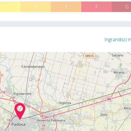
C
D
E
F
G
Ingrandisci