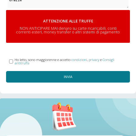
ATTENZIONE ALLE TRUFFE
NON ANTICIPARE MAI denaro su carte ricaricabili, conti
correnti esteri, money transfer o altri sistemi di pagamento
Ho letto, sono maggiorenne e accetto
condizioni
,
privacy
e
Consigli
antitruffa
INVIA