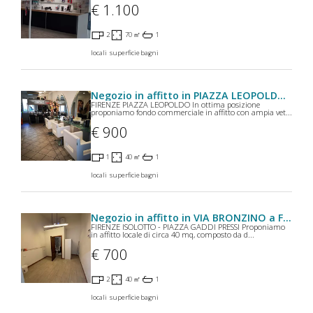
€ 1.100
2
70 ㎡
1
locali
superficie
bagni
Negozio in affitto in PIAZZA LEOPOLDO a Firenze
FIRENZE PIAZZA LEOPOLDO In ottima posizione
proponiamo fondo commerciale in affitto con ampia vet...
€ 900
1
40 ㎡
1
locali
superficie
bagni
Negozio in affitto in VIA BRONZINO a Firenze
FIRENZE ISOLOTTO - PIAZZA GADDI PRESSI Proponiamo
in affitto locale di circa 40 mq, composto da d...
€ 700
2
40 ㎡
1
locali
superficie
bagni