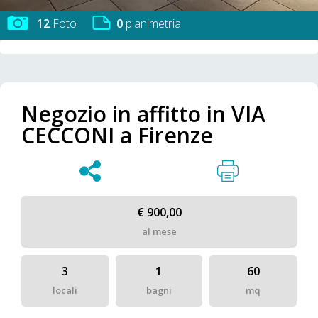
12
Foto
0
planimetria
Negozio in affitto in VIA
CECCONI a Firenze
€ 900,00
al mese
3
1
60
locali
bagni
mq