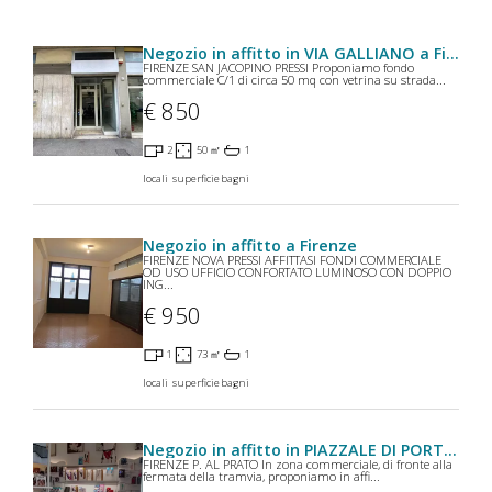
Negozio in affitto in VIA GALLIANO a Firenze
FIRENZE SAN JACOPINO PRESSI Proponiamo fondo
commerciale C/1 di circa 50 mq con vetrina su strada...
€ 850
2
50 ㎡
1
locali
superficie
bagni
Negozio in affitto a Firenze
FIRENZE NOVA PRESSI AFFITTASI FONDI COMMERCIALE
OD USO UFFICIO CONFORTATO LUMINOSO CON DOPPIO
ING...
€ 950
1
73 ㎡
1
locali
superficie
bagni
Negozio in affitto in PIAZZALE DI PORTA AL PRATO a Firenze
FIRENZE P. AL PRATO In zona commerciale, di fronte alla
fermata della tramvia, proponiamo in affi...