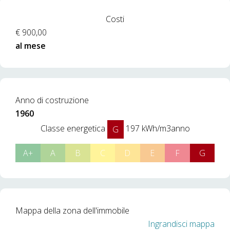
Costi
€ 900,00
al mese
Anno di costruzione
1960
Classe energetica
197 kWh/m3anno
G
A+
A
B
C
D
E
F
G
Mappa della zona dell'immobile
Ingrandisci mappa