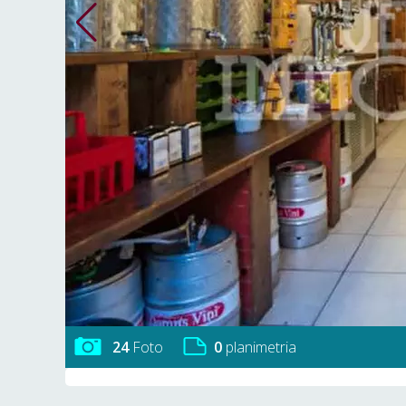
24
Foto
0
planimetria