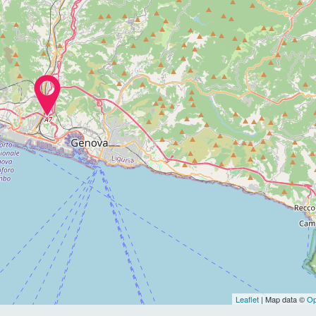
Leaflet
| Map data ©
Op