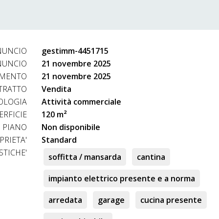
con riscatto
NUNCIO
gestimm-4451715
ile!
NUNCIO
21 novembre 2025
AMENTO
21 novembre 2025
TRATTO
Vendita
OLOGIA
Attività commerciale
erenziata per maggiori informazioni o per organizzare una visit
ERFICIE
120 m²
PIANO
Non disponibile
nova. aperto dal lunedì al venerdì dalle ore 9:30 alle ore 13:00
PRIETA'
Standard
ell. 320 6331493 fax 010 88986040 mail info@venetaimmobiliare
STICHE'
soffitta / mansarda
cantina
net all'indirizzo www.venetaimmobiliare.com
impianto elettrico presente e a norma
ay, fully assisting you in the research, through our proprieties,
arredata
garage
cucina presente
 satisfy our custumer requirements, looking for his ideal featur
and we also provide a complete contract assistance (signing, regitr