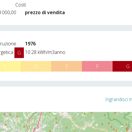
Costi
9.000,00
prezzo di vendita
truzione
1976
rgetica
10.28 kWh/m3anno
G
C
D
E
F
G
Ingrandisci