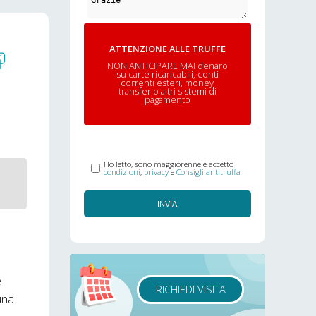
ATTENZIONE ALLE TRUFFE
NON ANTICIPARE MAI denaro
su carte ricaricabili, conti
correnti esteri, money
transfer o altri sistemi di
pagamento
Ho letto, sono maggiorenne e accetto
condizioni
,
privacy
e
Consigli antitruffa
INVIA
e
RICHIEDI VISITA
una