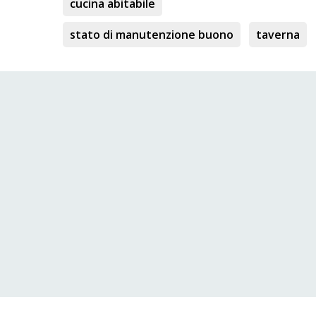
cucina abitabile
stato di manutenzione buono
taverna
Genoa. open Monday to Friday from 9:30 to 13:00 and from 15:
x 010 88986040 Email info@venetaimmobiliare.com
aimmobiliare.com --- annuncio pubblicato con