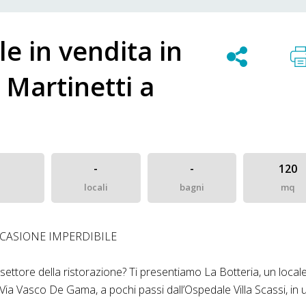
e in vendita in
 Martinetti a
-
-
120
locali
bagni
mq
CCASIONE IMPERDIBILE
nel settore della ristorazione? Ti presentiamo La Botteria, un local
n Via Vasco De Gama, a pochi passi dall’Ospedale Villa Scassi, in 