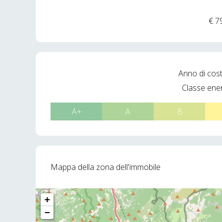
€ 7
Anno di cos
Classe ene
A+
A
B
Mappa della zona dell'immobile
+
−