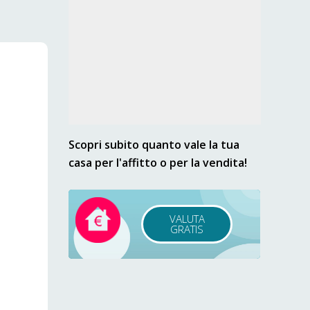
Scopri subito quanto vale la tua
a
casa per l'affitto o per la vendita!
 e
.com
VALUTA
GRATIS
 of
es
ation,