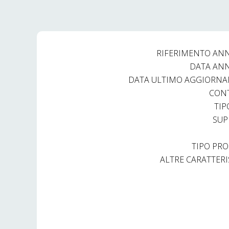
un’ottima affluenza e incassi.
Prezzo trattabile – Possibilià di affitto d'azienda 
RIFERIMENTO AN
Non lasciare scappare questa occasione incredib
DATA AN
Richiesta € 79000,00
DATA ULTIMO AGGIORN
CON
TIP
Contatta subito la nostra agenzia immobiliare ref
SUP
presso il tuo futuro spazio imprenditoriale.
Veneta Immobiliare, Piazza De Marini 7r, 16123 Ge
TIPO PRO
dalle 15:00 alle 19:00. Telefono 010 8985851 c
ALTRE CARATTERI
Per ulteriori offerte visitate il nostro sito inter
Our agency is at your disposal from monday to frid
the perfect house that fits your needs. We always
(city zone, fournitures, type of building etc.. ) , 