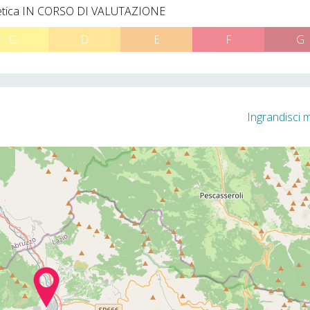
etica
IN CORSO DI VALUTAZIONE
C
D
E
F
G
Ingrandisci