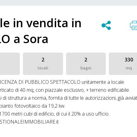
e in vendita in
O a Sora
2
2
330
locali
bagni
mq
a LICENZA DI PUBBLICO SPETTACOLO unitamente a locale
cato di 40 mq, con piazzale esclusivo, + terreno edificabile.
di struttura a norma, fornita di tutte le autorizzazioni, già avvia
mpianto fotovoltaico da 19,2 kw.
700 metri cubi di edificio, di cui il 20% a uso ufficio.
n GESTIONALEIMMOBILIARE.it