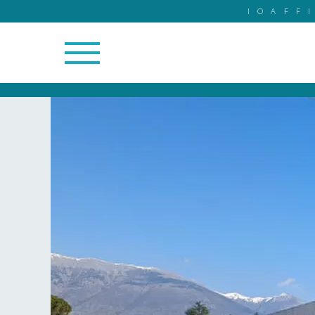
IOAFF
3/3