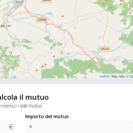
Leaflet
| Map data ©
Op
lcola il mutuo
Inserisci i dati mutuo
Importo del mutuo