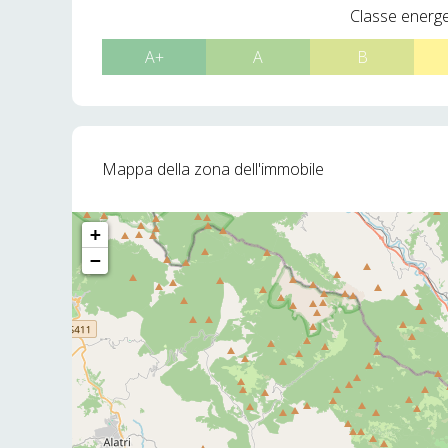
Classe energ
A+
A
B
Mappa della zona dell'immobile
+
−