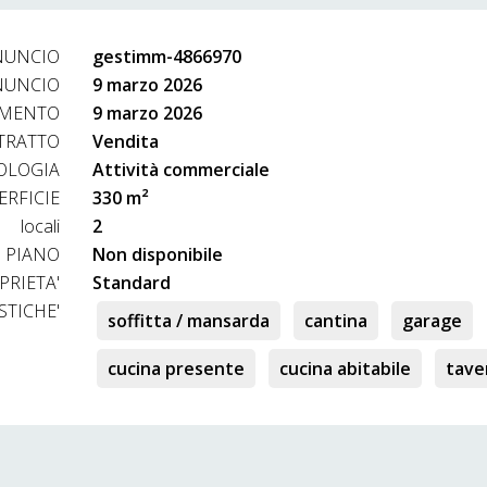
NUNCIO
gestimm-4866970
NUNCIO
9 marzo 2026
AMENTO
9 marzo 2026
TRATTO
Vendita
OLOGIA
Attività commerciale
ERFICIE
330 m²
locali
2
PIANO
Non disponibile
PRIETA'
Standard
STICHE'
soffitta / mansarda
cantina
garage
cucina presente
cucina abitabile
tave