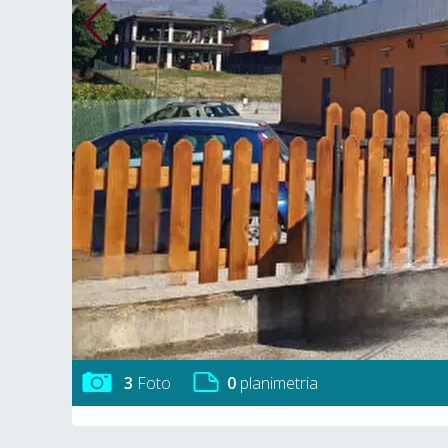
3
Foto
0
planimetria