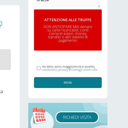
ATTENZIONE ALLE TRUFFE
NON ANTICIPARE MAI denaro
su carte ricaricabili, conti
correnti esteri, money
transfer o altri sistemi di
pagamento
Ho letto, sono maggiorenne e accetto
condizioni
,
privacy
e
Consigli antitruffa
INVIA
ta
RICHIEDI VISITA