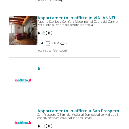
locali
superficie
bagni
Appartamento in affitto in VIA IANNELLA a Ascoli Piceno
Fascino Storico e Comfort Moderno nel Cuore del Centro
Nel cuore pulsante del centro storico, a ...
€ 600
5
100 ㎡
2
locali
superficie
bagni
a
Appartamento in affitto a San Prospero
San Prospero (26km da Modena) Comodo ai servizi quali
conad, poste, edicola, bar e altro...e vici...
€ 300