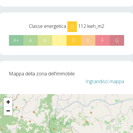
Classe energetica
112 kwh_m2
D
A+
A
B
C
D
E
F
G
Mappa della zona dell'immobile
Ingrandisci mappa
+
−