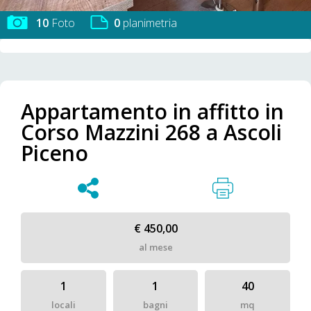
10
Foto
0
planimetria
Appartamento in affitto in
Corso Mazzini 268 a Ascoli
Piceno
€ 450,00
al mese
1
1
40
locali
bagni
mq