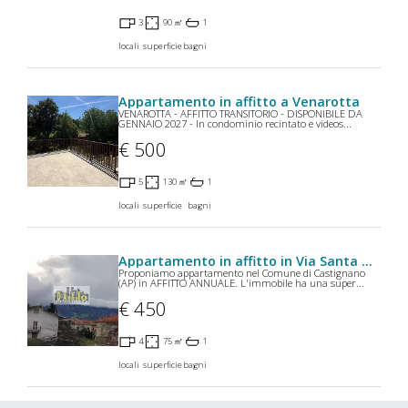
3
90 ㎡
1
locali
superficie
bagni
Appartamento in affitto a Venarotta
VENAROTTA - AFFITTO TRANSITORIO - DISPONIBILE DA
GENNAIO 2027 - In condominio recintato e videos...
€ 500
5
130 ㎡
1
locali
superficie
bagni
Appartamento in affitto in Via Santa Giuliana 11 a Castignano
Proponiamo appartamento nel Comune di Castignano
(AP) in AFFITTO ANNUALE. L'immobile ha una super...
€ 450
4
75 ㎡
1
locali
superficie
bagni