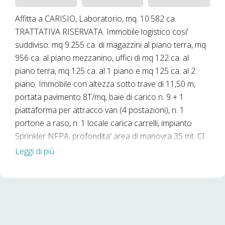
Affitta a CARISIO, Laboratorio, mq. 10.582 ca.
TRATTATIVA RISERVATA. Immobile logistico cosi'
suddiviso: mq 9.255 ca. di magazzini al piano terra, mq
956 ca. al piano mezzanino, uffici di mq 122 ca. al
piano terra, mq 125 ca. al 1 piano e mq 125 ca. al 2
piano. Immobile con altezza sotto trave di 11,50 m,
portata pavimento 8T/mq, baie di carico n. 9 + 1
piattaforma per attracco van (4 postazioni), n. 1
portone a raso, n. 1 locale carica carrelli, impianto
Sprinkler NFPA, profondita' area di manovra 35 mt. Cl.
Energetica: In fase di definizione. Rif.: MLAAN550 -
Leggi di più
Altre MIGLIAIA DI ANNUNCI SUL NOSTRO SITO ca-
re.it --- annuncio pubblicato con
GESTIONALEIMMOBILIARE.it