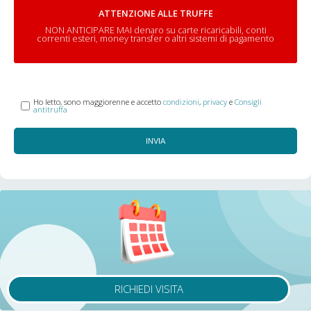
ATTENZIONE ALLE TRUFFE
NON ANTICIPARE MAI denaro su carte ricaricabili, conti
correnti esteri, money transfer o altri sistemi di pagamento
Ho letto, sono maggiorenne e accetto
condizioni
,
privacy
e
Consigli
antitruffa
INVIA
RICHIEDI VISITA