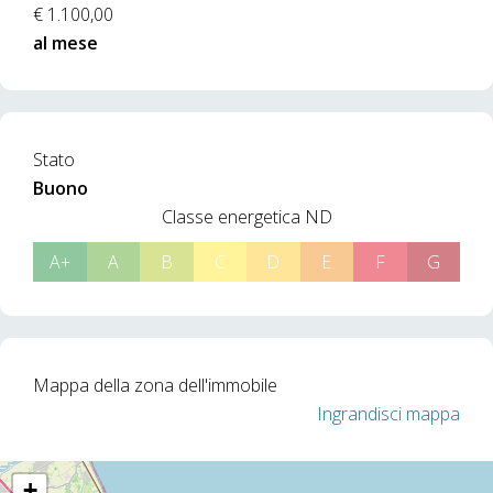
€ 1.100,00
al mese
Stato
Buono
Classe energetica
ND
A+
A
B
C
D
E
F
G
Mappa della zona dell'immobile
Ingrandisci mappa
+