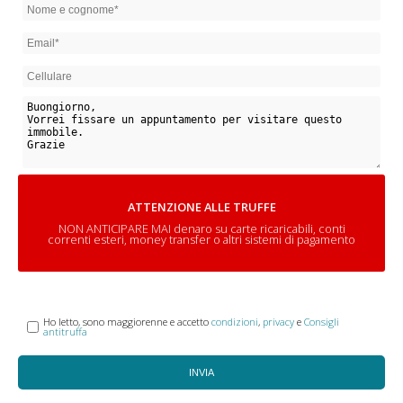
ATTENZIONE ALLE TRUFFE
NON ANTICIPARE MAI denaro su carte ricaricabili, conti
correnti esteri, money transfer o altri sistemi di pagamento
Ho letto, sono maggiorenne e accetto
condizioni
,
privacy
e
Consigli
antitruffa
INVIA