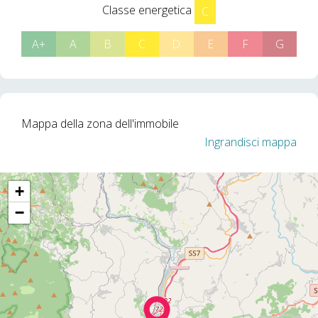
Classe energetica
C
A+
A
B
C
D
E
F
G
Mappa della zona dell'immobile
Ingrandisci mappa
+
−