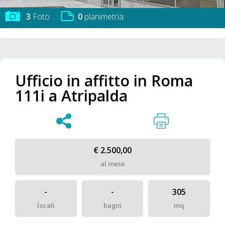
3
Foto
0
planimetria
Ufficio in affitto in Roma
111i a Atripalda
€ 2.500,00
al mese
-
-
305
locali
bagni
mq