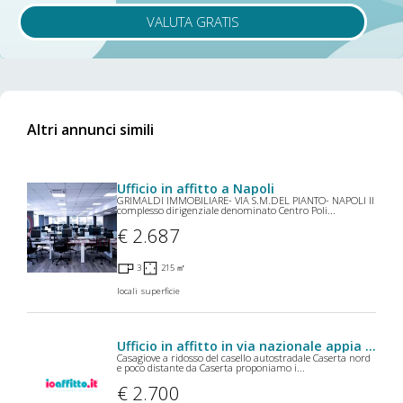
VALUTA GRATIS
Altri annunci simili
Ufficio in affitto a Napoli
GRIMALDI IMMOBILIARE- VIA S.M.DEL PIANTO- NAPOLI Il
complesso dirigenziale denominato Centro Poli...
€ 2.687
3
215 ㎡
locali
superficie
Ufficio in affitto in via nazionale appia a Casagiove
Casagiove a ridosso del casello autostradale Caserta nord
e poco distante da Caserta proponiamo i...
€ 2.700