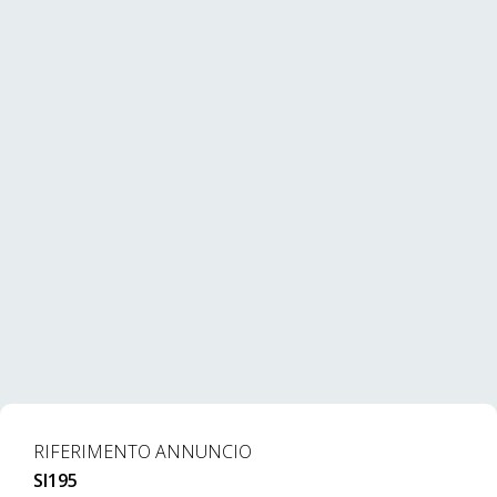
Per ulteriori informazioni o per fissare un
appuntamento potete contattare il seguente numero:
375 8277996. Riferimento Annuncio: SI195
RIFERIMENTO ANNUNCIO
SI195