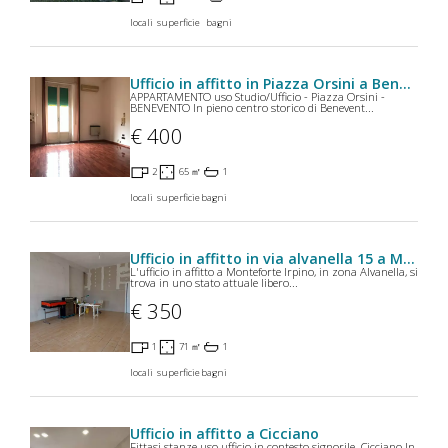
locali
superficie
bagni
Ufficio in affitto in Piazza Orsini a Benevento
APPARTAMENTO uso Studio/Ufficio - Piazza Orsini -
BENEVENTO In pieno centro storico di Benevent...
€ 400
2
65 ㎡
1
locali
superficie
bagni
Ufficio in affitto in via alvanella 15 a Monteforte Irpino
L'ufficio in affitto a Monteforte Irpino, in zona Alvanella, si
trova in uno stato attuale libero...
€ 350
1
71 ㎡
1
locali
superficie
bagni
Ufficio in affitto a Cicciano
Fittasi stanze uso ufficio in contesto signorile  Cicciano In