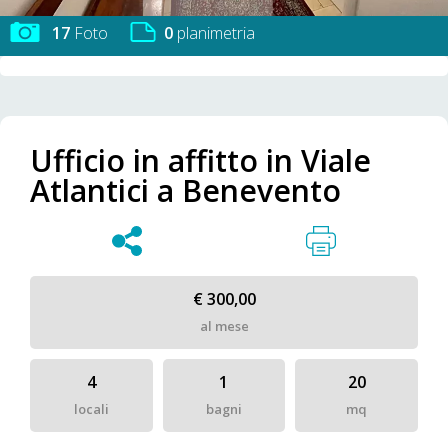
17
Foto
0
planimetria
Ufficio in affitto in Viale
Atlantici a Benevento
€ 300,00
al mese
4
1
20
locali
bagni
mq