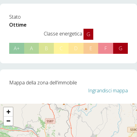
Stato
Ottime
Classe energetica
G
A+
A
B
C
D
E
F
G
Mappa della zona dell'immobile
Ingrandisci mappa
+
−