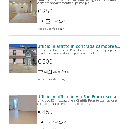
elegante appartamento al primo pia...
€ 250
3
17 ㎡
1
locali
superficie
bagni
Ufficio in affitto in contrada camporeale 111 a Ariano Irpino
In zona industriale La Real House Immobiliare propone
in affitto intero stabile disposto su due l...
€ 500
12
250 ㎡
5
locali
superficie
bagni
Ufficio in affitto in Via San Francesco a Cimitile
Ufficio A/10 in Locazione a Cimitile Recente costruzione
con posto auto Cerchi un ufficio funzi...
€ 450
3
85 ㎡
2