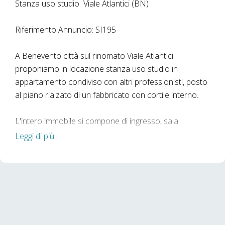
Stanza uso studio  Viale Atlantici (BN)
Riferimento Annuncio: SI195
A Benevento città sul rinomato Viale Atlantici
proponiamo in locazione stanza uso studio in
appartamento condiviso con altri professionisti, posto
al piano rialzato di un fabbricato con cortile interno.
L'intero immobile si compone di ingresso, sala
d'attesa, corridoio, 3 camere, archivio e bagno.
Leggi di più
La stanza disponibile misura 16mq circa ed è
attrezzata con scrivania e sedie come da foto. Il
prezzo è omnicomprensivo di tutte le spese
accessorie (acqua, luce, gas, tari, internet e
condominio).