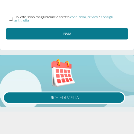
Ho letto, sono maggiorenne e accetto
condizioni
,
privacy
e
Consigli
antitruffa
INVIA
RICHIEDI VISITA