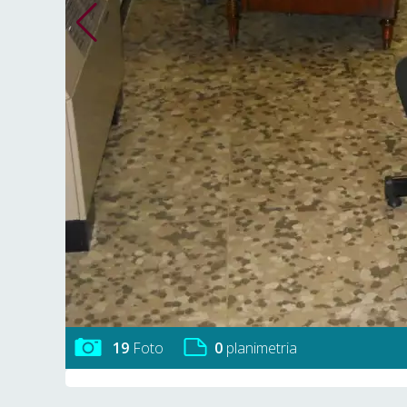
19
Foto
0
planimetria