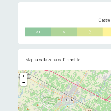
Classe
A+
A
B
Mappa della zona dell'immobile
+
−