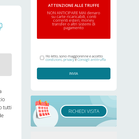
ATTENZIONE ALLE TRUFFE
NON ANTICIPARE MAI denaro
su carte ricaricabili, conti
correnti esteri, money
transfer o altri sistemi di
pagamento
Ho letto, sono maggiorenne e accetto
condizioni
,
privacy
e
Consigli antitruffa
INVIA
a
cio
 tutti
RICHIEDI VISITA
de