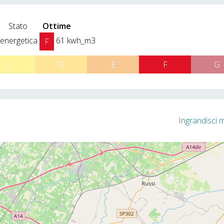
Stato
Ottime
 energetica
61 kwh_m3
F
C
D
E
F
G
Ingrandisci