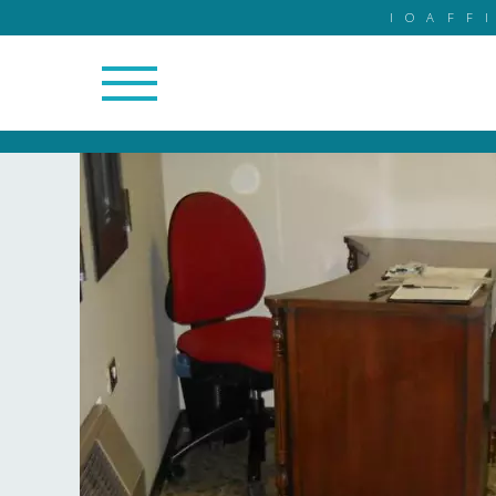
IOAFF
19/19