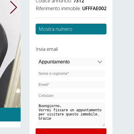
Codice annuncio:
7312
Riferimento immobile:
UFFFAE002
Mostra numero
Invia email