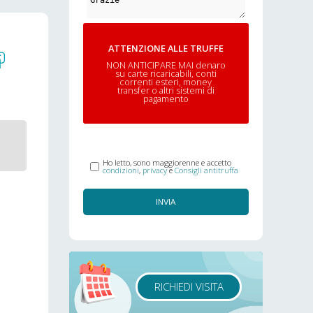
ATTENZIONE ALLE TRUFFE
NON ANTICIPARE MAI denaro
su carte ricaricabili, conti
correnti esteri, money
transfer o altri sistemi di
pagamento
Ho letto, sono maggiorenne e accetto
condizioni
,
privacy
e
Consigli antitruffa
INVIA
RICHIEDI VISITA