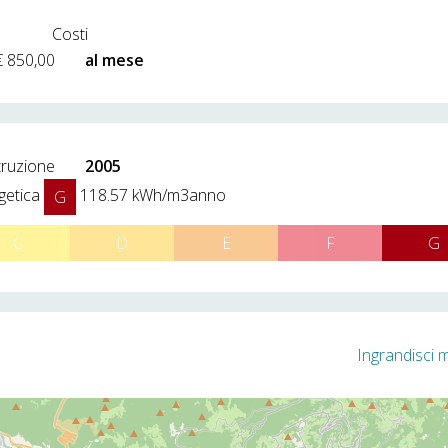
Costi
€ 850,00
al mese
truzione
2005
getica
118.57 kWh/m3anno
G
C
D
E
F
G
Ingrandisci