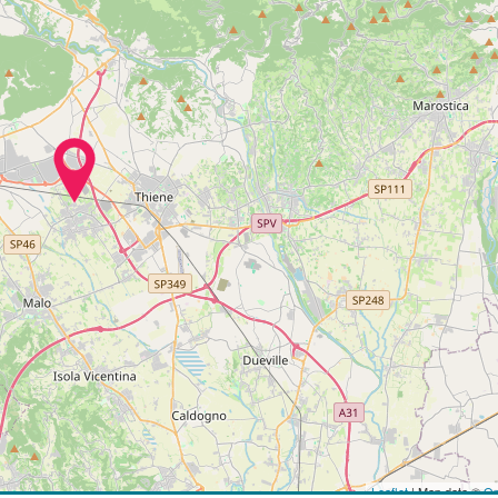
Leaflet
| Map data ©
Op