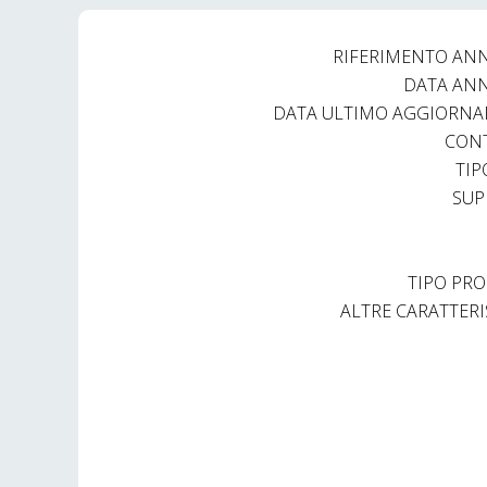
Prezzo € 850 mensili
RIFERIMENTO AN
Mq commerciali 130
DATA AN
Spese condominiali mensili € 60 circa
DATA ULTIMO AGGIORN
CON
Sei interessato?
TIP
SUP
CHIAMACI subito allo 0445.827282 e fissa un appu
STEFANIA LANARO.
TIPO PRO
Rif RAT1056
ALTRE CARATTERI
REAGENCY HOME SOLUTION – Thiene
Studio immobiliare associato
0445.827282
Corso G. Garibaldi 53
Thiene (VI) 36016