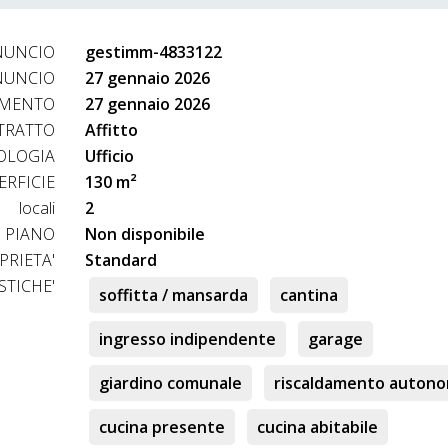
NUNCIO
gestimm-4833122
NUNCIO
27 gennaio 2026
AMENTO
27 gennaio 2026
TRATTO
Affitto
OLOGIA
Ufficio
ERFICIE
130 m²
ntamento per tutti i dettagli con la nostra agente immobiliare
locali
2
PIANO
Non disponibile
PRIETA'
Standard
STICHE'
soffitta / mansarda
cantina
ingresso indipendente
garage
giardino comunale
riscaldamento auton
cucina presente
cucina abitabile