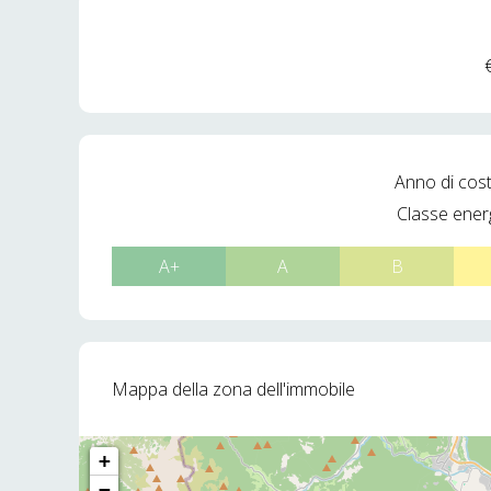
Anno di cos
Classe ener
A+
A
B
Mappa della zona dell'immobile
+
−