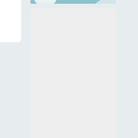
urato
a,