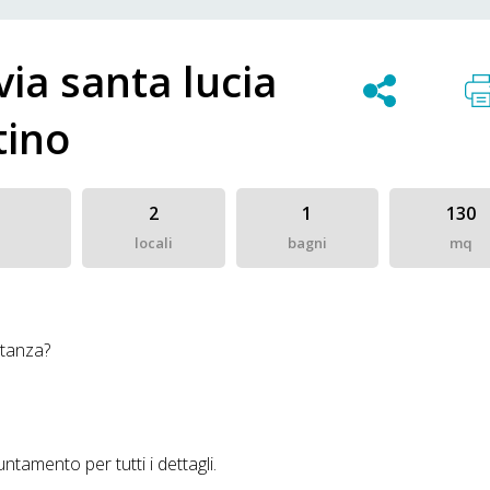
 via santa lucia
tino
2
1
130
locali
bagni
mq
ntanza?
amento per tutti i dettagli.