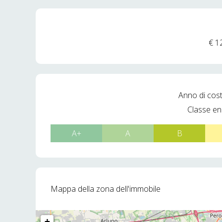
€ 1
Anno di cos
Classe en
A+
A
B
Mappa della zona dell'immobile
+