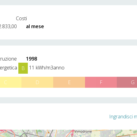
Costi
2.833,00
al mese
truzione
1998
ergetica
11 kWh/m3anno
B
C
D
E
F
G
Ingrandisci