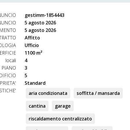
NUNCIO
gestimm-1854443
NUNCIO
5 agosto 2026
AMENTO
5 agosto 2026
TRATTO
Affitto
OLOGIA
Ufficio
ERFICIE
1100 m²
locali
4
PIANO
3
DIFICIO
5
PRIETA'
Standard
STICHE'
aria condizionata
soffitta / mansarda
cantina
garage
riscaldamento centralizzato