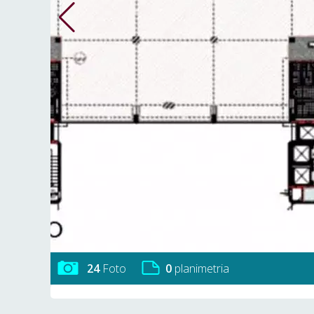
24
Foto
0
planimetria