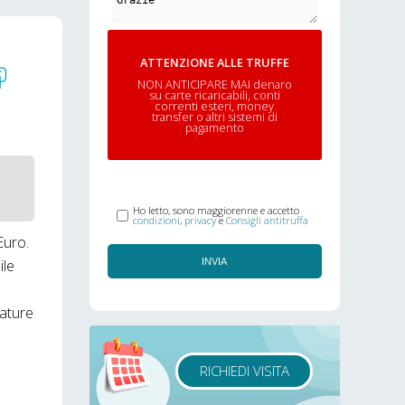
ATTENZIONE ALLE TRUFFE
NON ANTICIPARE MAI denaro
su carte ricaricabili, conti
correnti esteri, money
transfer o altri sistemi di
pagamento
Ho letto, sono maggiorenne e accetto
condizioni
,
privacy
e
Consigli antitruffa
Euro.
ile
INVIA
rature
RICHIEDI VISITA