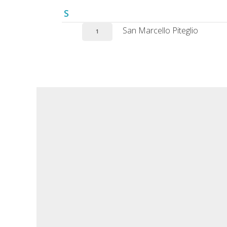
S
San Marcello Piteglio
1