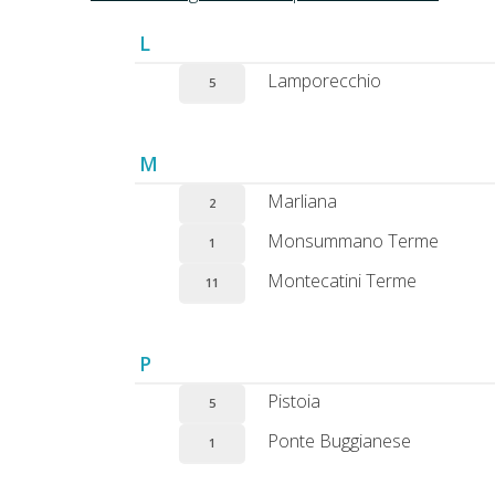
L
Lamporecchio
5
M
Marliana
2
Monsummano Terme
1
Montecatini Terme
11
P
Pistoia
5
Ponte Buggianese
1