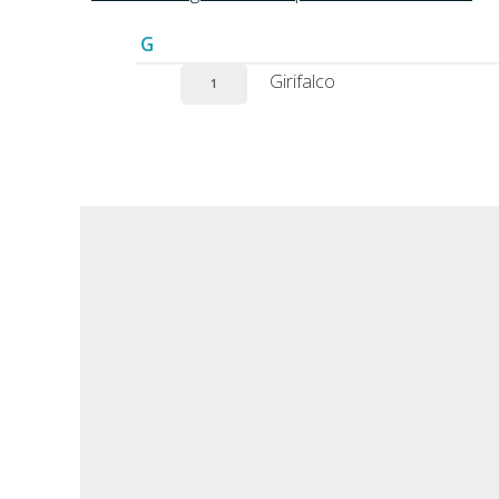
G
Girifalco
1