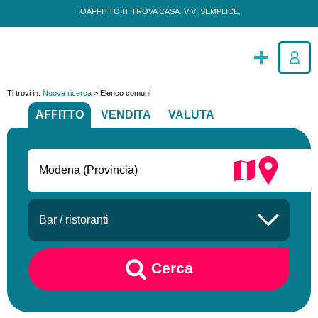
IOAFFITTO.IT TROVA CASA. VIVI SEMPLICE.
Ti trovi in:
Nuova ricerca
>
Elenco comuni
AFFITTO
VENDITA
VALUTA
Cerca