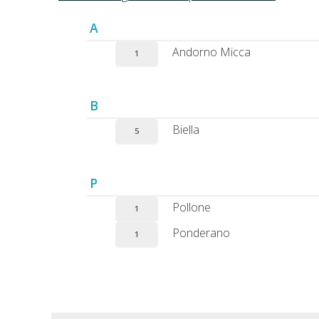
A
Andorno Micca
1
B
Biella
5
P
Pollone
1
Ponderano
1