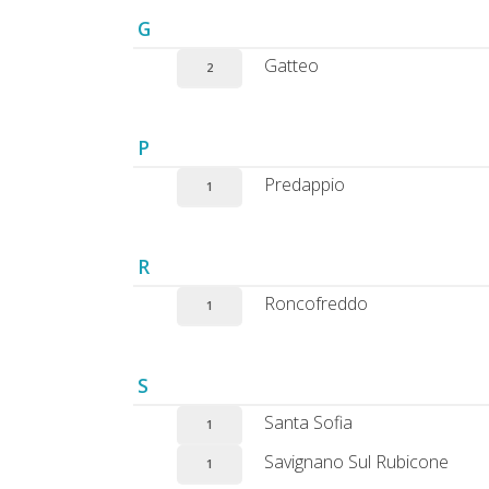
G
Gatteo
2
P
Predappio
1
R
Roncofreddo
1
S
Santa Sofia
1
Savignano Sul Rubicone
1