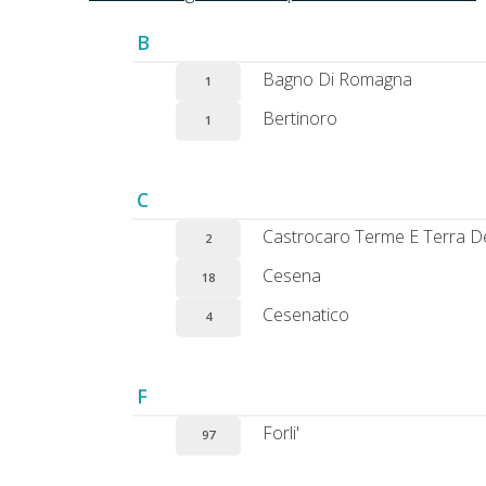
B
Bagno Di Romagna
1
Bertinoro
1
C
Castrocaro Terme E Terra De
2
Cesena
18
Cesenatico
4
F
Forli'
97