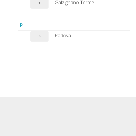
Galzignano Terme
1
P
Padova
5