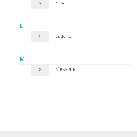
Fasano
6
L
Latiano
1
M
Mesagne
2