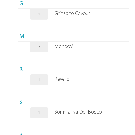
G
Grinzane Cavour
1
M
Mondovì
2
R
Revello
1
S
Sommariva Del Bosco
1
V