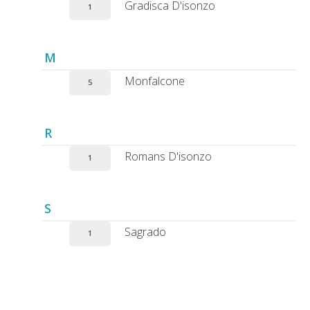
Gradisca D'isonzo
1
M
Monfalcone
5
R
Romans D'isonzo
1
S
Sagrado
1