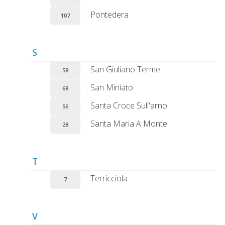
Pontedera
107
S
San Giuliano Terme
58
San Miniato
68
Santa Croce Sull'arno
56
Santa Maria A Monte
28
T
Terricciola
7
V