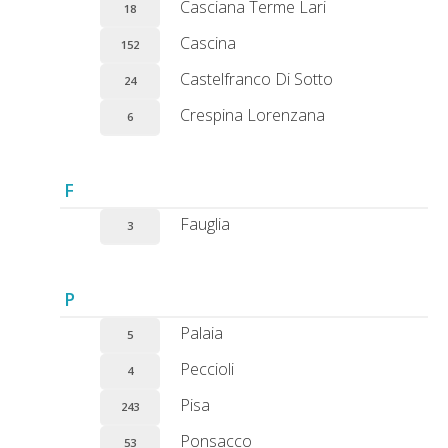
Casciana Terme Lari
18
Cascina
152
Castelfranco Di Sotto
24
Crespina Lorenzana
6
F
Fauglia
3
P
Palaia
5
Peccioli
4
Pisa
243
Ponsacco
53