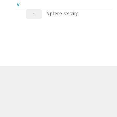
V
Vipiteno .sterzing.
1