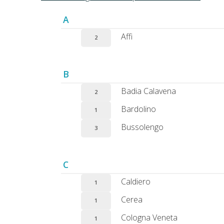
A
Affi
2
B
Badia Calavena
2
Bardolino
1
Bussolengo
3
C
Caldiero
1
Cerea
1
Cologna Veneta
1