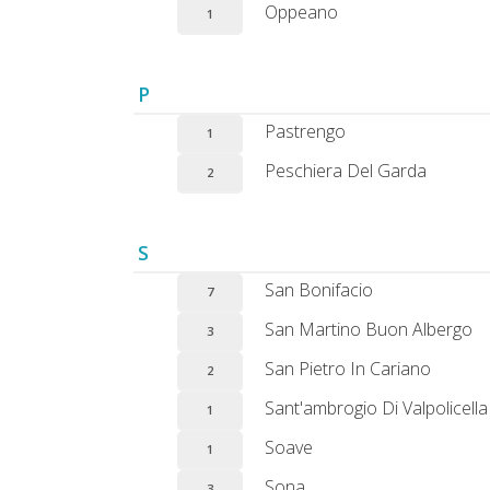
Oppeano
1
P
Pastrengo
1
Peschiera Del Garda
2
S
San Bonifacio
7
San Martino Buon Albergo
3
San Pietro In Cariano
2
Sant'ambrogio Di Valpolicella
1
Soave
1
Sona
3