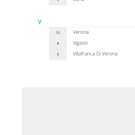
V
Verona
12
Vigasio
8
Villafranca Di Verona
5