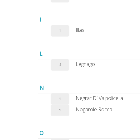
I
Illasi
1
L
Legnago
4
N
Negrar Di Valpolicella
1
Nogarole Rocca
1
O