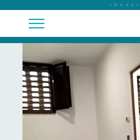
IOAFF
7/7