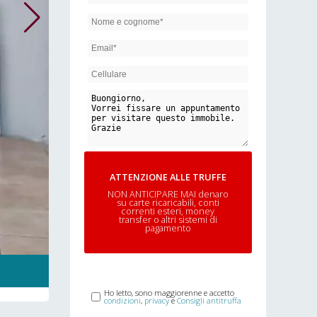
ATTENZIONE ALLE TRUFFE
NON ANTICIPARE MAI denaro
su carte ricaricabili, conti
correnti esteri, money
transfer o altri sistemi di
pagamento
Ho letto, sono maggiorenne e accetto
condizioni
,
privacy
e
Consigli antitruffa