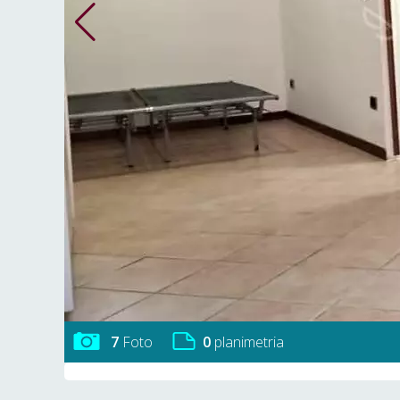
7
Foto
0
planimetria