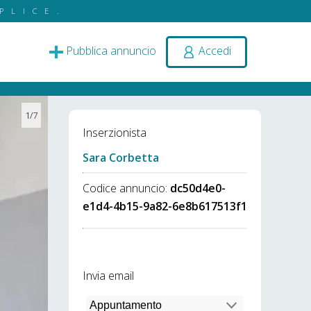
PLICE.
Pubblica annuncio
Accedi
1/7
Inserzionista
Sara Corbetta
Codice annuncio:
dc50d4e0-
e1d4-4b15-9a82-6e8b617513f1
Invia email