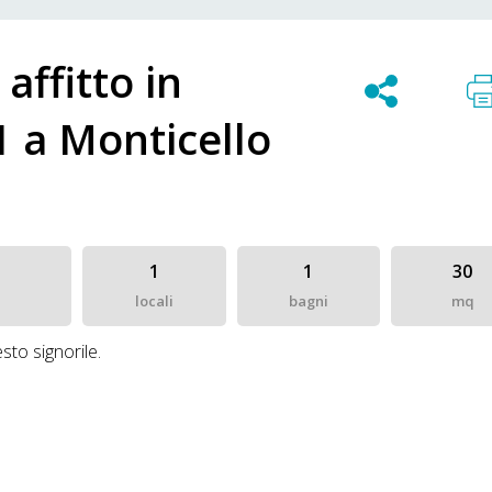
 affitto in
1 a Monticello
1
1
30
locali
bagni
mq
to signorile.