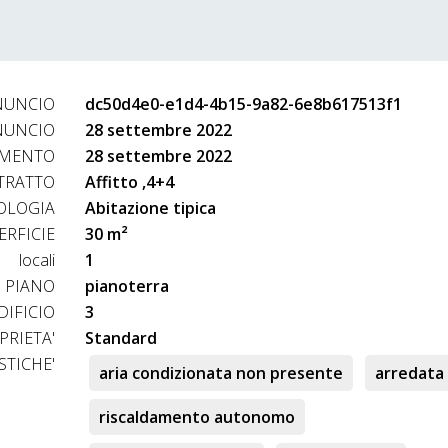
NUNCIO
dc50d4e0-e1d4-4b15-9a82-6e8b617513f1
NUNCIO
28 settembre 2022
AMENTO
28 settembre 2022
TRATTO
Affitto ,4+4
OLOGIA
Abitazione tipica
ERFICIE
30 m²
locali
1
PIANO
pianoterra
DIFICIO
3
PRIETA'
Standard
STICHE'
aria condizionata non presente
arredata
riscaldamento autonomo