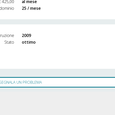
€ 425,00
al mese
dominio
25 / mese
truzione
2009
Stato
ottimo
SEGNALA UN PROBLEMA