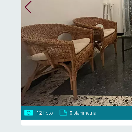
12
Foto
0
planimetria