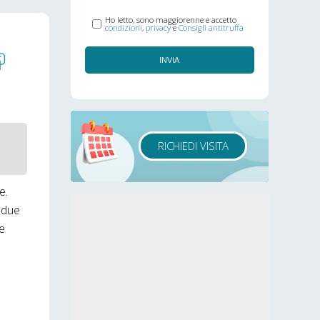
Ho letto, sono maggiorenne e accetto
condizioni
,
privacy
e
Consigli antitruffa
INVIA
RICHIEDI VISITA
e.
 due
te