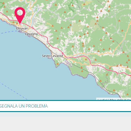
Leaflet
| Map data ©
Op
SEGNALA UN PROBLEMA