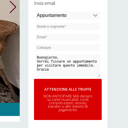
Invia email
ATTENZIONE ALLE TRUFFE
NON ANTICIPARE MAI denaro
su carte ricaricabili, conti
correnti esteri, money
transfer o altri sistemi di
pagamento