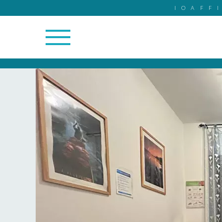
IOAFF
12/12