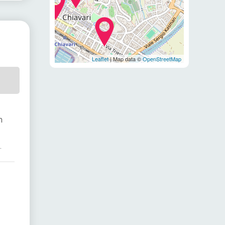
Leaflet
| Map data ©
OpenStreetMap
n
e
.