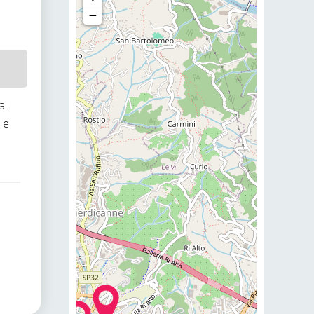
−
al
 e