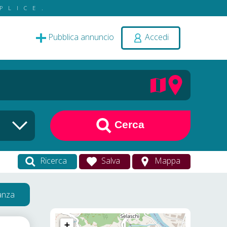
PLICE.
Pubblica annuncio
Accedi
Cerca
Ricerca
Salva
Mappa
vanza
+