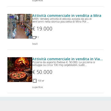
superficie
Attività commerciale in vendita a Mira
MIRA: Vendesi attività di edicola avviata da più di
vent'anni nella storica piazzetta di Mira Por...
€ 19.000
1
locali
Attività commerciale in vendita in Via Vigonovese a Padova
Pizzeria da asporto Padova €. 50.000. La pizzeria si
sviluppa su circa 100 mq calpestabili, sudd...
€ 50.000
100 ㎡
superficie