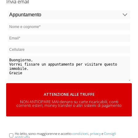
Invia email
ATTENZIONE ALLE TRUFFE
NON ANTICIPARE MAI denaro su carte ricaricabili, conti
correnti esteri, money transfer o altri sistemi di pagamento
Ho letto, sono maggiorenne e accetto
condizioni
,
privacy
e
Consigli
antitruffa