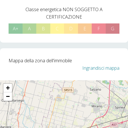
Classe energetica
NON SOGGETTO A
CERTIFICAZIONE
A+
A
B
C
D
E
F
G
Mappa della zona dell'immobile
Ingrandisci mappa
+
−