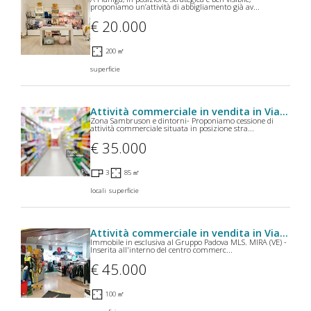
proponiamo un’attività di abbigliamento già av...
€ 20.000
200 ㎡
superficie
Attività commerciale in vendita in Via Villa a Dolo
Zona Sambruson e dintorni- Proponiamo cessione di
attività commerciale situata in posizione stra...
€ 35.000
3
85 ㎡
locali
superficie
Attività commerciale in vendita in Via Dante Alighieri a Mira
Immobile in esclusiva al Gruppo Padova MLS. MIRA (VE) -
Inserita all'interno del centro commerc...
€ 45.000
100 ㎡