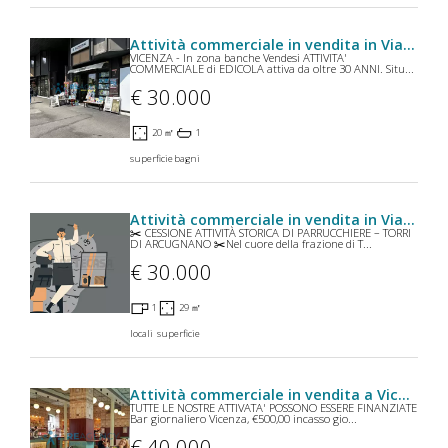
Attività commerciale in vendita in Viale Battaglione Framarin a Vicenza
VICENZA - In zona banche Vendesi ATTIVITA'
COMMERCIALE di EDICOLA attiva da oltre 30 ANNI. Situ...
€ 30.000
20 ㎡
1
superficie
bagni
Attività commerciale in vendita in Via Monte Lungo a Arcugnano
✂️ CESSIONE ATTIVITÀ STORICA DI PARRUCCHIERE – TORRI
DI ARCUGNANO ✂️Nel cuore della frazione di T...
€ 30.000
1
29 ㎡
locali
superficie
Attività commerciale in vendita a Vicenza
TUTTE LE NOSTRE ATTIVATA' POSSONO ESSERE FINANZIATE
Bar giornaliero Vicenza, €500,00 incasso gio...
€ 40.000