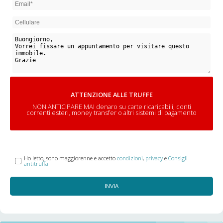
ATTENZIONE ALLE TRUFFE
NON ANTICIPARE MAI denaro su carte ricaricabili, conti
correnti esteri, money transfer o altri sistemi di pagamento
Ho letto, sono maggiorenne e accetto
condizioni
,
privacy
e
Consigli
antitruffa
INVIA