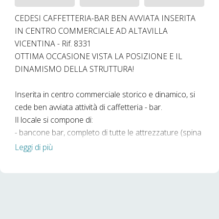
CEDESI CAFFETTERIA-BAR BEN AVVIATA INSERITA
IN CENTRO COMMERCIALE AD ALTAVILLA
VICENTINA - Rif. 8331
OTTIMA OCCASIONE VISTA LA POSIZIONE E IL
DINAMISMO DELLA STRUTTURA!
Inserita in centro commerciale storico e dinamico, si
cede ben avviata attività di caffetteria - bar.
Il locale si compone di:
- bancone bar, completo di tutte le attrezzature (spina
della birra, frighi, cassa di ultima generazione, insegne
Leggi di più
nuove...)
- circa 12 posti a sedere interni
- utilizzo del plateatico esterno con 3/4 tavolini
- bagno del personale
- magazzino con ulteriori 2 bagni per il personale.