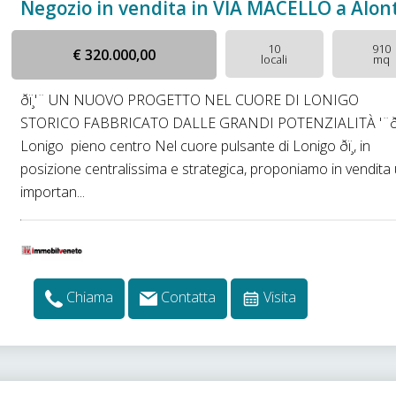
Negozio in vendita in VIA MACELLO a Alon
10
910
€ 320.000,00
locali
mq
ðï¸'¨ UN NUOVO PROGETTO NEL CUORE DI LONIGO 
STORICO FABBRICATO DALLE GRANDI POTENZIALITÀ '¨ðï¸ 
Lonigo  pieno centro Nel cuore pulsante di Lonigo ðï¸, in
posizione centralissima e strategica, proponiamo in vendita
importan...
Chiama
Contatta
Visita