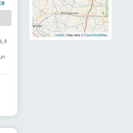
te
Leaflet
| Map data ©
OpenStreetMap
ð
 un