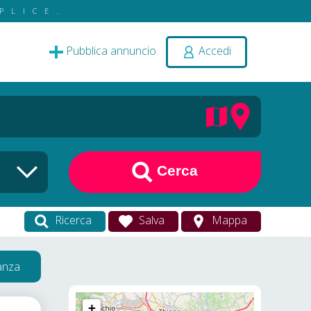
PLICE.
Pubblica annuncio
Accedi
Cerca
Ricerca
Salva
Mappa
vanza
+