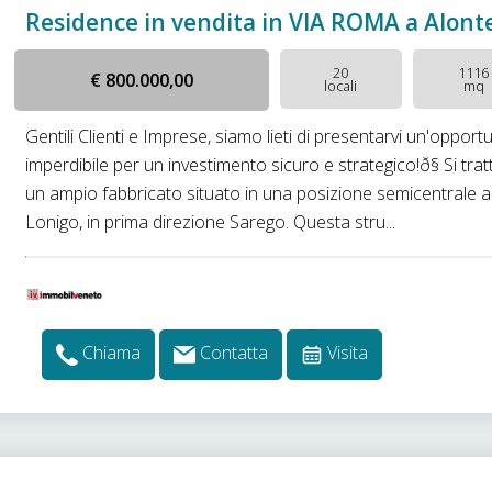
Residence in vendita in VIA ROMA a Alont
20
1116
€ 800.000,00
locali
mq
Gentili Clienti e Imprese, siamo lieti di presentarvi un'opport
imperdibile per un investimento sicuro e strategico!ð§ Si trat
un ampio fabbricato situato in una posizione semicentrale a
Lonigo, in prima direzione Sarego. Questa stru...
Chiama
Contatta
Visita