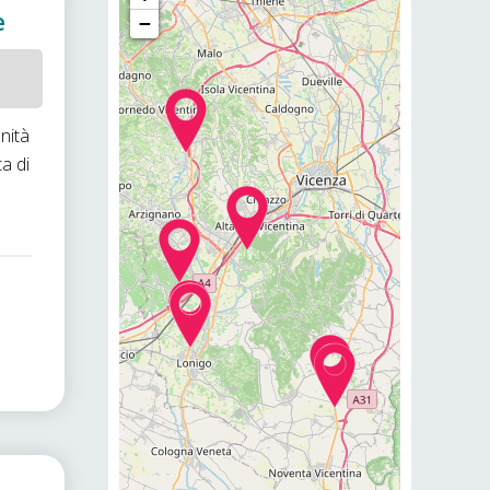
e
−
unità
ta di