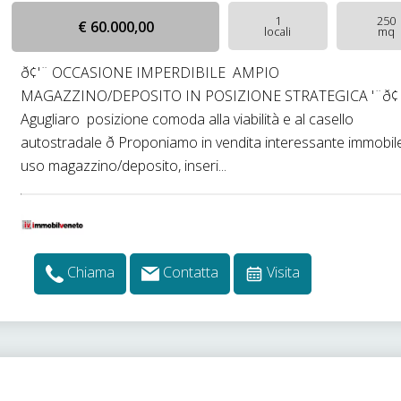
1
250
€ 60.000,00
locali
mq
ð¢'¨ OCCASIONE IMPERDIBILE  AMPIO
MAGAZZINO/DEPOSITO IN POSIZIONE STRATEGICA '¨ð¢ ð
Agugliaro  posizione comoda alla viabilità e al casello
autostradale ð Proponiamo in vendita interessante immobil
uso magazzino/deposito, inseri...
Chiama
Contatta
Visita