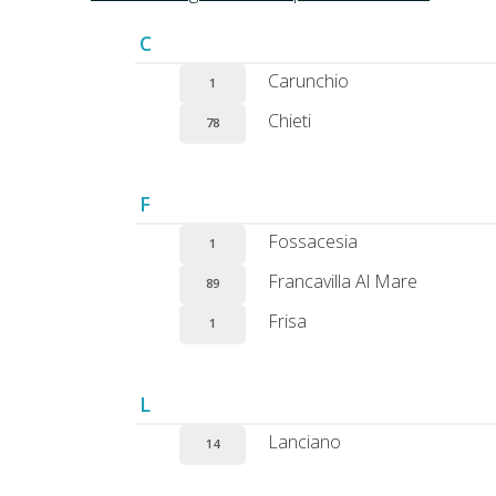
C
Carunchio
1
Chieti
78
F
Fossacesia
1
Francavilla Al Mare
89
Frisa
1
L
Lanciano
14