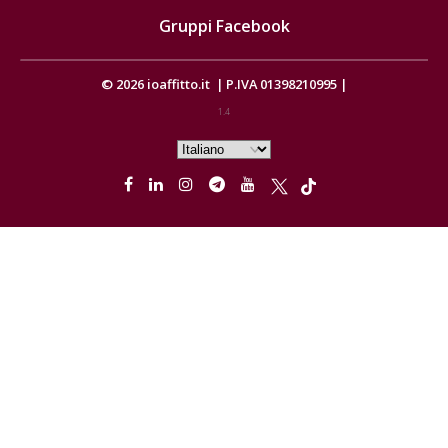
Gruppi Facebook
© 2026
ioaffitto.it
|
P.IVA 01398210995
|
1.4