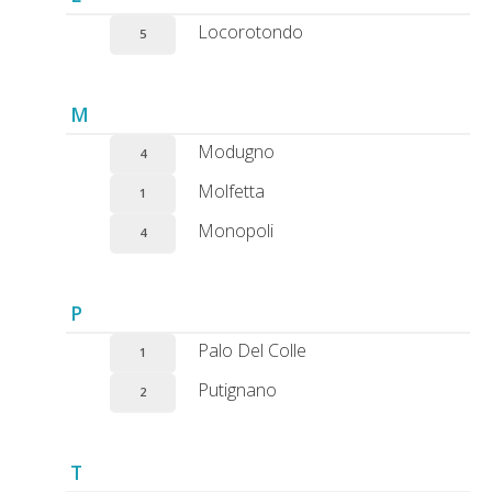
Locorotondo
5
M
Modugno
4
Molfetta
1
Monopoli
4
P
Palo Del Colle
1
Putignano
2
T