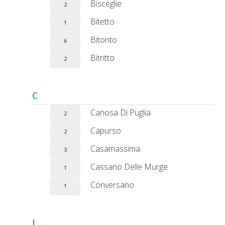
Bisceglie
2
Bitetto
1
Bitonto
6
Bitritto
2
C
Canosa Di Puglia
2
Capurso
2
Casamassima
3
Cassano Delle Murge
1
Conversano
1
L