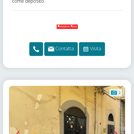
come deposito.
Contatta
Visita
2