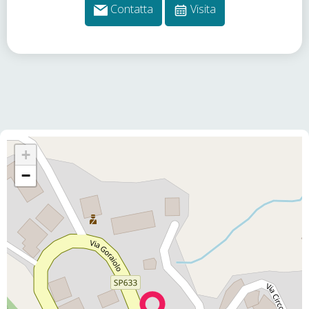
Contatta
Visita
+
−