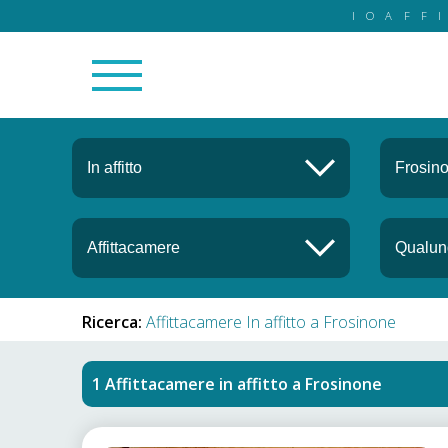
IOAFF
Ricerca:
Affittacamere In affitto a Frosinone
Affittacamere in affitto
a
Frosinone