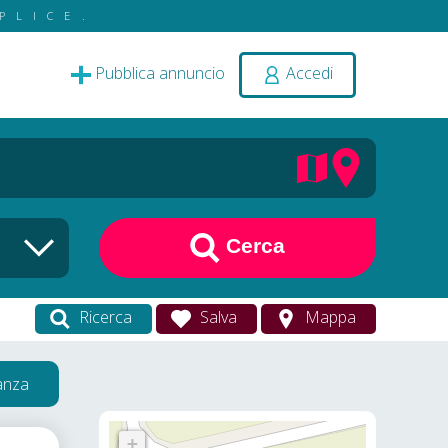
PLICE.
Pubblica annuncio
Accedi
Cerca
Ricerca
Salva
Mappa
vanza
+