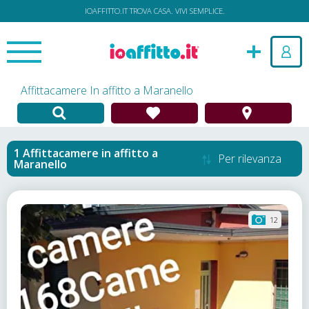
IOAFFITTO.IT TROVA CASA. VIVI SEMPLICE.
Affittacamere In affitto a Maranello
Affittacamere in affitto
a
Per rilevanza
Maranello
12