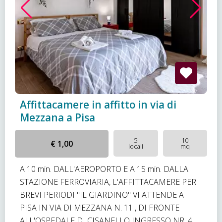
Affittacamere in affitto in via di
Mezzana a Pisa
5
10
€ 1,00
locali
mq
A 10 min. DALL'AEROPORTO E A 15 min. DALLA
STAZIONE FERROVIARIA, L'AFFITTACAMERE PER
BREVI PERIODI "IL GIARDINO" VI AT​TENDE A
PISA IN VIA DI MEZZANA N. 11 , DI FRONTE
ALL'OSPEDALE DI CISANELLO INGRESSO NR. 4