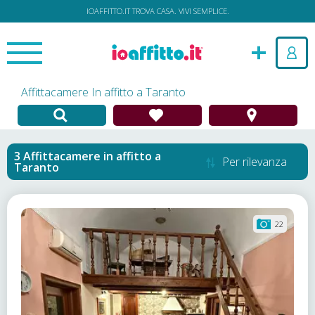
IOAFFITTO.IT TROVA CASA. VIVI SEMPLICE.
Affittacamere In affitto a Taranto
Affittacamere in affitto
a
Per rilevanza
Taranto
22