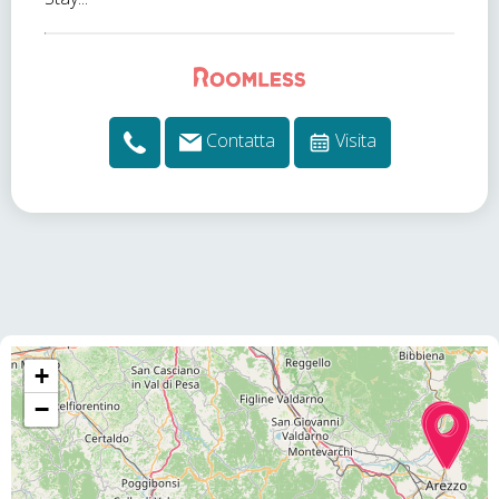
Contatta
Visita
+
−