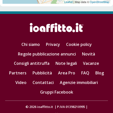
Leaflet
| Map data ©
OpenStreetMap
Chi siamo
Privacy
Cookie policy
Regole pubblicazione annunci
Novità
Consigli antitruffa
Note legali
Vacanze
Partners
Pubblicità
Area Pro
FAQ
Blog
Video
Contattaci
Agenzie immobiliari
Gruppi Facebook
© 2026
ioaffitto.it
|
P.IVA 01398210995
|