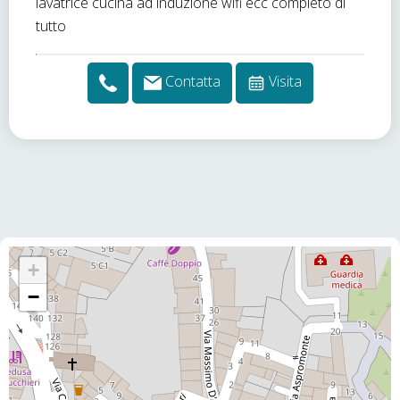
lavatrice cucina ad induzione wifi ecc completo di
tutto
Contatta
Visita
+
−