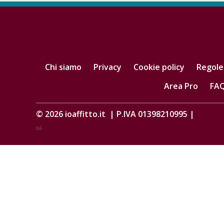
Chi siamo
Privacy
Cookie policy
Regole
Area Pro
FA
© 2026
ioaffitto.it
|
P.IVA 01398210995
|
0.6