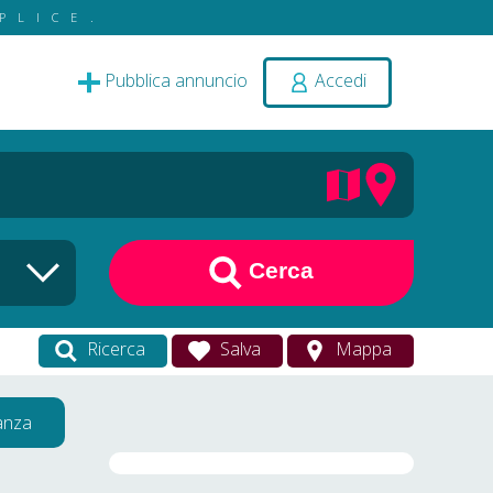
PLICE.
Pubblica annuncio
Accedi
Cerca
Ricerca
Salva
Mappa
vanza