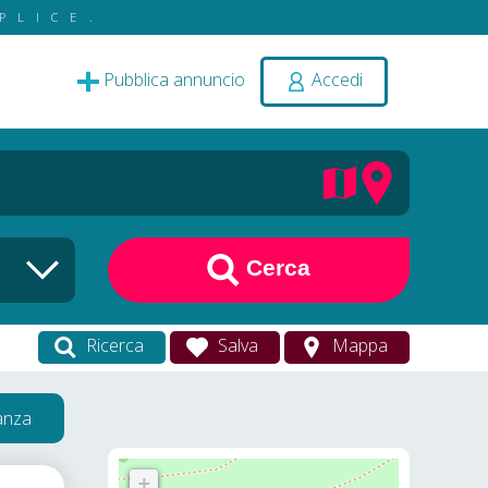
PLICE.
Pubblica annuncio
Accedi
Cerca
Ricerca
Salva
Mappa
vanza
+