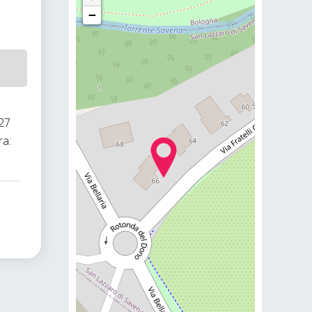
−
-27
ra: