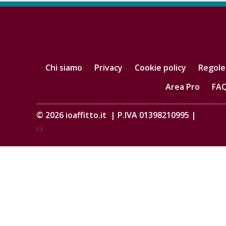
Chi siamo
Privacy
Cookie policy
Regole
Area Pro
FA
© 2026
ioaffitto.it
|
P.IVA 01398210995
|
0.3