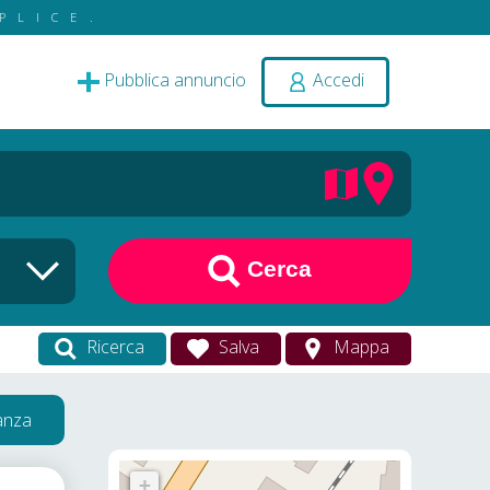
PLICE.
Pubblica annuncio
Accedi
Cerca
Ricerca
Salva
Mappa
vanza
+