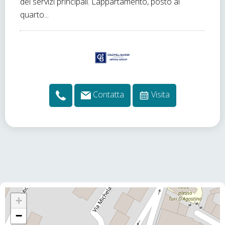
dei servizi principali. Lappartamento, posto al
quarto...
Contatta
Visita
+
−