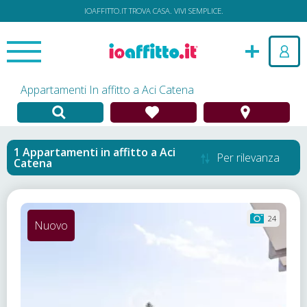
IOAFFITTO.IT TROVA CASA. VIVI SEMPLICE.
Appartamenti In affitto a Aci Catena
Appartamenti in affitto
a
Aci
Per rilevanza
Catena
24
Nuovo