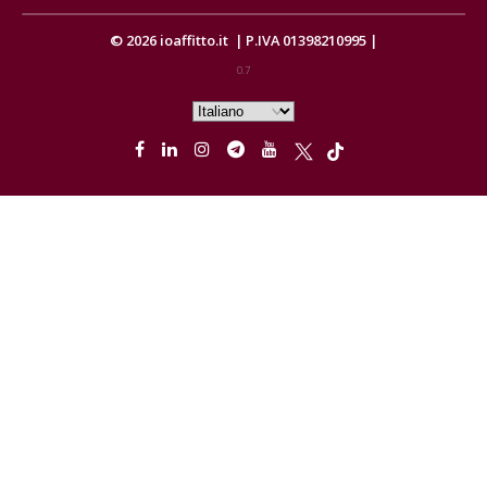
© 2026
ioaffitto.it
|
P.IVA 01398210995
|
0.7