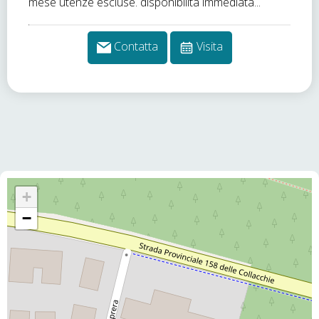
mese utenze escluse. disponibilità immediata...
Contatta
Visita
+
−